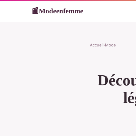
Modeenfemme
📰
Accueil
›
Mode
Décou
lé