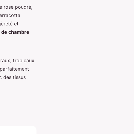
le rose poudré,
terracotta
gèreté et
 de chambre
raux, tropicaux
 parfaitement
 des tissus