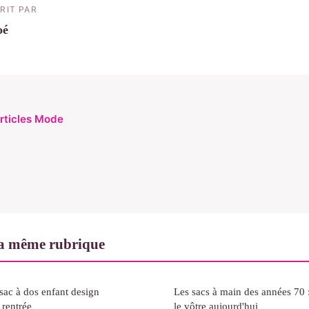
RIT PAR
oé
articles Mode
a même rubrique
ac à dos enfant design
Les sacs à main des années 70 
rentrée
le vôtre aujourd'hui