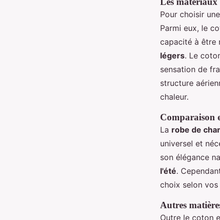
Les matériaux 
Pour choisir un
Parmi eux, le co
capacité à être 
légers
. Le coto
sensation de fra
structure aérien
chaleur.
Comparaison en
La
robe de cha
universel et néce
son élégance na
l'été
. Cependant
choix selon vos
Autres matière
Outre le coton et