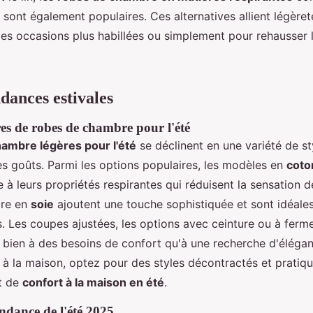
 sont également populaires. Ces alternatives allient légèret
des occasions plus habillées ou simplement pour rehausser l
ndances estivales
res de robes de chambre pour l'été
ambre légères pour l'été
se déclinent en une variété de st
les goûts. Parmi les options populaires, les modèles en
coto
e à leurs propriétés respirantes qui réduisent la sensation d
bre en
soie
ajoutent une touche sophistiquée et sont idéales
s. Les coupes ajustées, les options avec ceinture ou à ferme
 bien à des besoins de confort qu'à une recherche d'éléga
à la maison, optez pour des styles décontractés et pratiqu
t de
confort à la maison en été
.
endance de l'été 2025