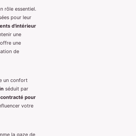
n rôle essentiel.
isées pour leur
nts d'intérieur
ntenir une
 offre une
sation de
re un confort
in
séduit par
écontracté pour
nfluencer votre
me la gaze de