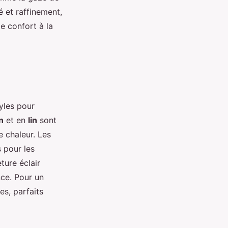
é et raffinement,
e confort à la
yles pour
n
et en
lin
sont
e chaleur. Les
 pour les
ture éclair
nce. Pour un
es, parfaits