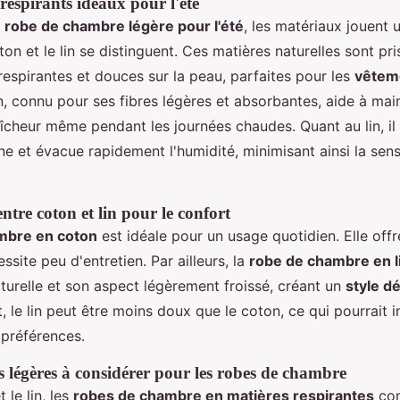
respirants idéaux pour l'été
e
robe de chambre légère pour l'été
, les matériaux jouent u
ton et le lin se distinguent. Ces matières naturelles sont pr
respirantes et douces sur la peau, parfaites pour les
vêteme
n, connu pour ses fibres légères et absorbantes, aide à mai
îcheur même pendant les journées chaudes. Quant au lin, il
ne et évacue rapidement l'humidité, minimisant ainsi la sen
tre coton et lin pour le confort
mbre en coton
est idéale pour un usage quotidien. Elle off
ssite peu d'entretien. Par ailleurs, la
robe de chambre en l
turelle et son aspect légèrement froissé, créant un
style d
, le lin peut être moins doux que le coton, ce qui pourrait i
 préférences.
s légères à considérer pour les robes de chambre
 le lin, les
robes de chambre en matières respirantes
com