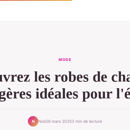
MODE
vrez les robes de c
gères idéales pour l'
Noé
28 mars 2025
3 min de lecture
N