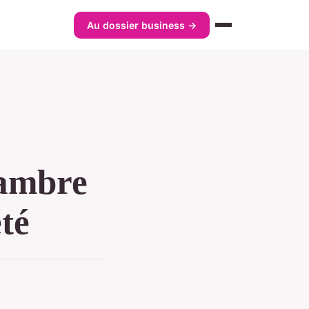
Au dossier business →
hambre
été