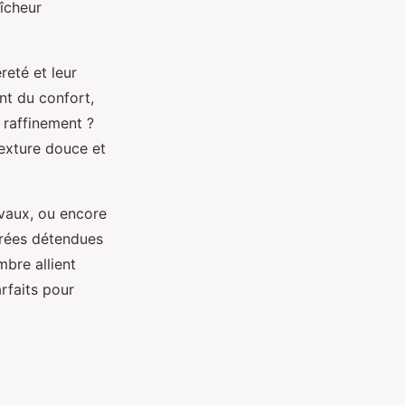
aîcheur
reté et leur
nt du confort,
e raffinement ?
exture douce et
ivaux, ou encore
irées détendues
bre allient
rfaits pour