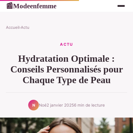
Modeenfemme
📰
Accueil
›
Actu
ACTU
Hydratation Optimale :
Conseils Personnalisés pour
Chaque Type de Peau
Noé
2 janvier 2025
6 min de lecture
N